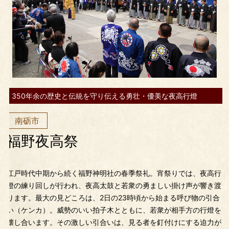
350年余の歴史と伝統を守り伝える勇壮・優美な夜高行燈
南砺市
福野夜高祭
江戸時代中期から続く福野神明社の春季祭礼。宵祭りでは、夜高行
燈の練り回しが行われ、夜高太鼓と若衆の勇ましい掛け声が響き渡
ります。最大の見どころは、2日の23時頃から始まる呼び物の引合
い（ケンカ）。威勢のいい拍子木とともに、若衆が相手方の行燈を
壊し合います。その激しい引合いは、見る者を釘付けにする迫力が