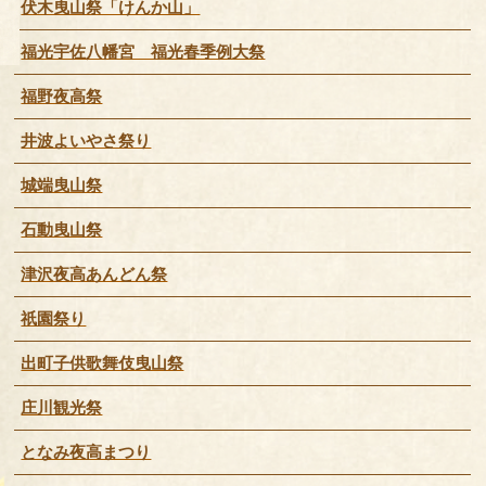
伏木曳山祭「けんか山」
福光宇佐八幡宮 福光春季例大祭
福野夜高祭
井波よいやさ祭り
城端曳山祭
石動曳山祭
津沢夜高あんどん祭
祇園祭り
出町子供歌舞伎曳山祭
庄川観光祭
となみ夜高まつり